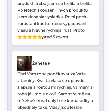
produkt, treba jsem se trefila a trefila.
Po letech zkouseni jinych produktu
jsem dosahla vysledku. Prvni pocit-
zarustani koutu, mene vypadavani
vlasu a hlavne rychlejsi rust. Proto
pred 5 rokmi
Žaneta P.
Chci Vám moc poděkovat za Vaše
vitaminy. Kvalita vlasu se opravdu
zlepšila a rostou mi rychleji. Všímám si
toho já i moje okolí.. Samozřejmě na
mě zkušenosti daly i me kamarádky a
objednaly také. Vlasy jsou leskle