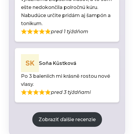
ešte nedokončila polročnú kúru.
Nabudúce určite pridám aj šampón a
tonikum.
pred 1 týždňom
Soňa Kůstková
Po 3 baleniích mi krásně rostou nové
vlasy.
pred 3 týždňami
Zobraziť ďalšie recenzie