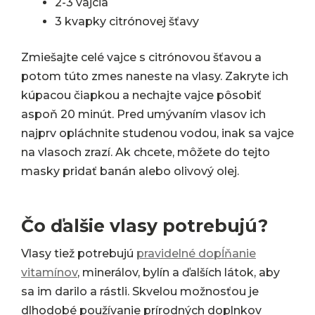
2-3 vajcia
3 kvapky citrónovej šťavy
Zmiešajte celé vajce s citrónovou šťavou a
potom túto zmes naneste na vlasy. Zakryte ich
kúpacou čiapkou a nechajte vajce pôsobiť
aspoň 20 minút. Pred umývaním vlasov ich
najprv opláchnite studenou vodou, inak sa vajce
na vlasoch zrazí. Ak chcete, môžete do tejto
masky pridať banán alebo olivový olej.
Čo ďalšie vlasy potrebujú?
Vlasy tiež potrebujú
pravidelné dopĺňanie
vitamínov
, minerálov, bylín a ďalších látok, aby
sa im darilo a rástli. Skvelou možnosťou je
dlhodobé používanie prírodných doplnkov