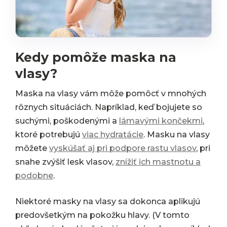
Kedy pomôže maska na
vlasy?
Maska na vlasy vám môže pomôcť v mnohých
rôznych situáciách. Napríklad, keď bojujete so
suchými, poškodenými a
lámavými končekmi
,
ktoré potrebujú
viac hydratácie
. Masku na vlasy
môžete
vyskúšať aj pri podpore rastu vlasov
, pri
snahe zvýšiť lesk vlasov,
znížiť ich mastnotu a
podobne
.
Niektoré masky na vlasy sa dokonca aplikujú
predovšetkým na pokožku hlavy. (V tomto