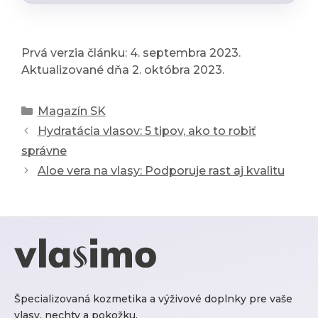
Prvá verzia článku: 4. septembra 2023.
Aktualizované dňa 2. októbra 2023.
Kategórie
Magazín SK
Hydratácia vlasov: 5 tipov, ako to robiť
správne
Aloe vera na vlasy: Podporuje rast aj kvalitu
Špecializovaná kozmetika a výživové doplnky pre vaše
vlasy, nechty a pokožku.