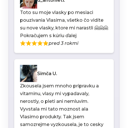
d_antoniett
Toto su moje vlasky po mesiaci
pouzivania Vlasima, všetko čo vidíte
su nove vlasky, ktore mi narastli 🤗🤗🤗
Pokračujem s kúriu ďalej
pred 3 rokmi
Simča U.
Zkousela jsem mnoho pripravku a
vitaminu, vlasy mi vypadavaly,
nerostly, o pleti ani nemluvim.
Vyvstala mi tato moznost ala
Vlasimo produkty. Tak jsem
samozrejme vyzkousela, je to cesky