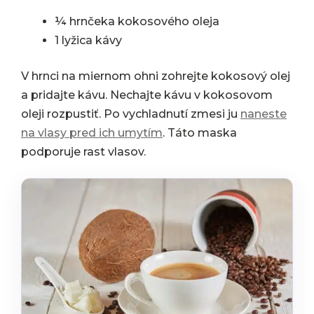
¼ hrnčeka kokosového oleja
1 lyžica kávy
V hrnci na miernom ohni zohrejte kokosový olej
a pridajte kávu. Nechajte kávu v kokosovom
oleji rozpustiť. Po vychladnutí zmesi ju
naneste
na vlasy pred ich umytím
. Táto maska
podporuje rast vlasov.