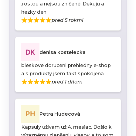
,rostou a nejsou zničené. Dekuju a
hezky den
pred 5 rokmi
denisa kostelecka
bleskove doruceni prehledny e-shop
a s produkty jsem fakt spokojena
pred 1 dňom
Petra Hudecová
Kapsuly užívam už 4. mesiac. Došlo k
výraznému zlepšeniu vlasov, a to som