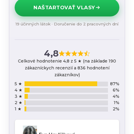
NAŠTARTOVAŤ VLASY
19 účinných látok · Doručenie do 2 pracovných dní
4,8
Celkové hodnotenie 4,8 z 5 ★ (na základe 190
zákazníckych recenzií a 836 hodnotení
zákazníkov)
5 ★
87%
4 ★
6%
3 ★
4%
2 ★
1%
1 ★
2%