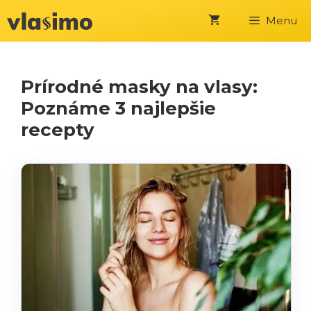
Preskočiť
Menu
na
obsah
Prírodné masky na vlasy:
Poznáme 3 najlepšie
recepty