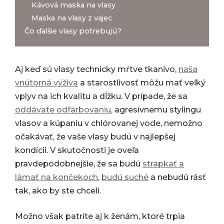
Kávová maska na vlasy
Maska na vlasy z vajec
Čo ďalšie vlasy potrebujú?
Aj keď sú vlasy technicky mŕtve tkanivo,
naša
vnútorná výživa
a starostlivosť môžu mať veľký
vplyv na ich kvalitu a dĺžku. V prípade, že sa
oddávate odfarbovaniu
, agresívnemu stylingu
vlasov a kúpaniu v chlórovanej vode, nemožno
očakávať, že vaše vlasy budú v najlepšej
kondícii. V skutočnosti je oveľa
pravdepodobnejšie, že sa budú
strapkať a
lámať na končekoch
,
budú suché
a nebudú rásť
tak, ako by ste chceli.
Možno však patríte aj k ženám, ktoré trpia