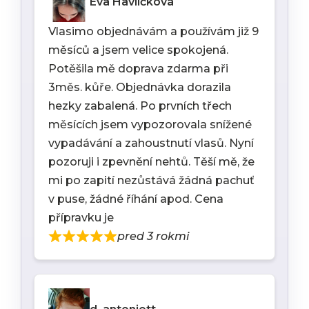
Eva Havlíčková
Vlasimo objednávám a používám již 9
měsíců a jsem velice spokojená.
Potěšila mě doprava zdarma při
3měs. kůře. Objednávka dorazila
hezky zabalená. Po prvních třech
měsících jsem vypozorovala snížené
vypadávání a zahoustnutí vlasů. Nyní
pozoruji i zpevnění nehtů. Těší mě, že
mi po zapití nezůstává žádná pachuť
v puse, žádné říhání apod. Cena
přípravku je
pred 3 rokmi