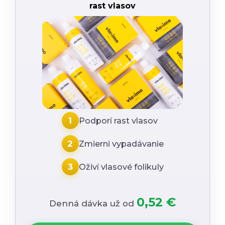
rast vlasov
1
Podporí rast vlasov
2
Zmierni vypadávanie
3
Oživí vlasové folikuly
0,52 €
Denná dávka už od