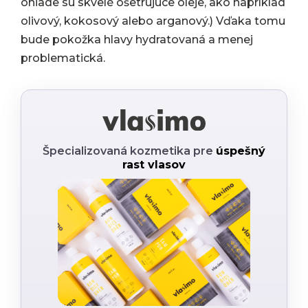
ohľade sú skvelé ošetrujúce oleje, ako napríklad
olivový, kokosový alebo arganový.) Vďaka tomu
bude pokožka hlavy hydratovaná a menej
problematická.
Špecializovaná kozmetika pre
úspešný
rast vlasov