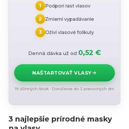
1
Podporí rast vlasov
2
Zmierni vypadávanie
3
Oživí vlasové folikuly
0,52 €
Denná dávka už od
NAŠTARTOVAŤ VLASY
19 účinných látok · Doručenie do 2 pracovných dní
3 najlepšie prírodné masky
na vlasy