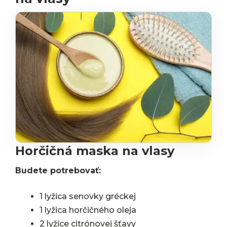
Horčičná maska na vlasy
Budete potrebovať:
1 lyžica senovky gréckej
1 lyžica horčičného oleja
2 lyžice citrónovej šťavy