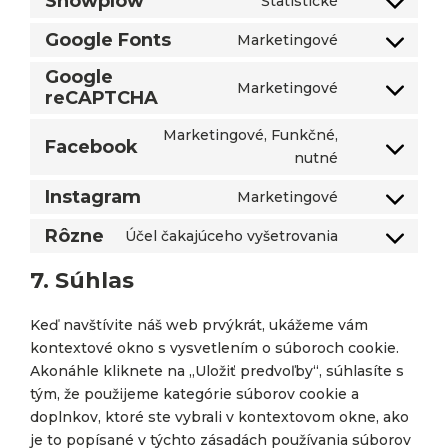
Snowplow
Štatistické
service
Consent
gdpr-
to
Google Fonts
Marketingové
Consent
cookie-
service
to
Google
consent
snowplow
Marketingové
reCAPTCHA
service
Consent
google-
to
Marketingové, Funkčné,
fonts
service
Facebook
Consent
nutné
google-
to
recaptcha
Instagram
Marketingové
service
Consent
facebook
to
Rôzne
Účel čakajúceho vyšetrovania
Consent
service
to
7. Súhlas
instagram
service
rôzne
Keď navštívite náš web prvýkrát, ukážeme vám
kontextové okno s vysvetlením o súboroch cookie.
Akonáhle kliknete na „Uložiť predvoľby“, súhlasíte s
tým, že použijeme kategórie súborov cookie a
doplnkov, ktoré ste vybrali v kontextovom okne, ako
je to popísané v týchto zásadách používania súborov