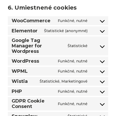
6. Umiestnené cookies
WooCommerce
Funkčné, nutné
Consent
to
Elementor
Štatistické (anonymné)
Consent
service
to
Google Tag
woocommer
Manager for
service
Štatistické
Consent
Wordpress
elementor
to
WordPress
service
Funkčné, nutné
Consent
google-
to
WPML
Funkčné, nutné
tag-
Consent
service
manager-
to
Wistia
Štatistické, Marketingové
wordpress
Consent
for-
service
to
wordpress
PHP
Funkčné, nutné
wpml
Consent
service
to
GDPR Cookie
wistia
Funkčné, nutné
Consent
service
Consent
php
to