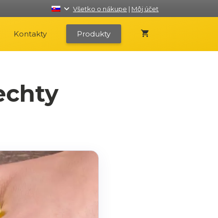
Všetko o nákupe
|
Môj účet
Kontakty
Produkty
echty