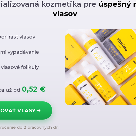
ializovaná kozmetika pre
úspešný r
vlasov
rí rast vlasov
rni vypadávanie
 vlasové folikuly
0,52 €
ka už od
OVAŤ VLASY
oručenie do 2 pracovných dní