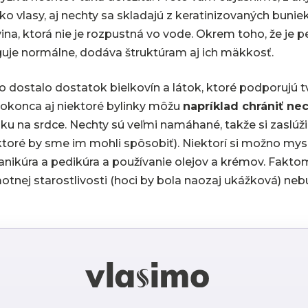
o vlasy, aj nechty sa skladajú z keratinizovaných buniek
ina, ktorá nie je rozpustná vo vode. Okrem toho, že je p
guje normálne, dodáva štruktúram aj ich mäkkosť.
lo dostalo dostatok bielkovín a látok, ktoré podporujú t
dokonca aj niektoré bylinky môžu
napríklad chrániť ne
ruku na srdce. Nechty sú veľmi namáhané, takže si zaslú
ré by sme im mohli spôsobiť). Niektorí si možno mysli
anikúra a pedikúra a používanie olejov a krémov. Fakto
otnej starostlivosti (hoci by bola naozaj ukážková) neb