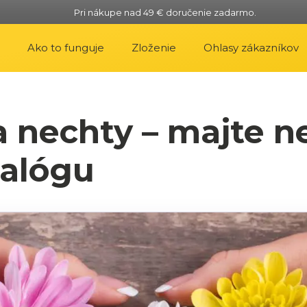
Pri nákupe nad 49 € doručenie zadarmo.
Ako to funguje
Zloženie
Ohlasy zákazníkov
a nechty – majte n
talógu