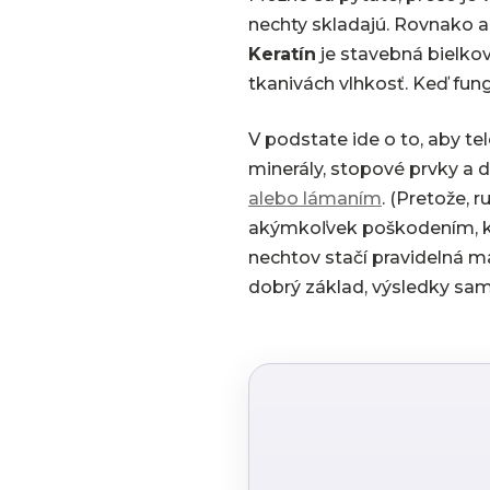
nechty skladajú. Rovnako ak
Keratín
je stavebná bielkov
tkanivách vlhkosť. Keď fun
V podstate ide o to, aby te
minerály, stopové prvky a 
alebo lámaním
. (Pretože, 
akýmkoľvek poškodením, kto
nechtov stačí pravidelná m
dobrý základ, výsledky sam