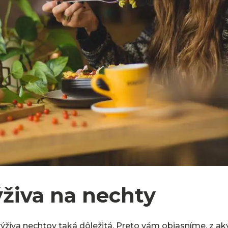
živa na nechty
ýživa nechtov taká dôležitá. Preto vám objasníme, z ak