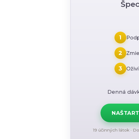
Špec
1
Podpo
2
Zmie
3
Oživí
Denná dáv
NAŠTART
19 účinných látok · D