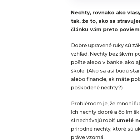
Nechty, rovnako ako vlas
tak, že to, ako sa stravu
článku vám preto povieme
Dobre upravené ruky sú zák
vzhľad. Nechty bez škvŕn 
pošte alebo v banke, ako aj
škole. (Ako sa asi budú star
alebo financie, ak máte p
poškodené nechty?)
Problémom je, že mnohí ľud
ich nechty dobré a čo im šk
si nechávajú robiť
umelé n
prírodné nechty, ktoré sú uk
práve vzorná.