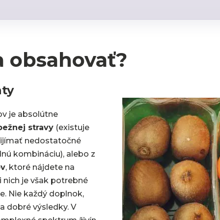
a obsahovať?
hty
v je absolútne
bežnej stravy
(existuje
prijímať nedostatočné
nú kombináciu), alebo z
ov
, ktoré nájdete na
ri nich je však potrebné
ie. Nie každý doplnok,
a dobré výsledky. V