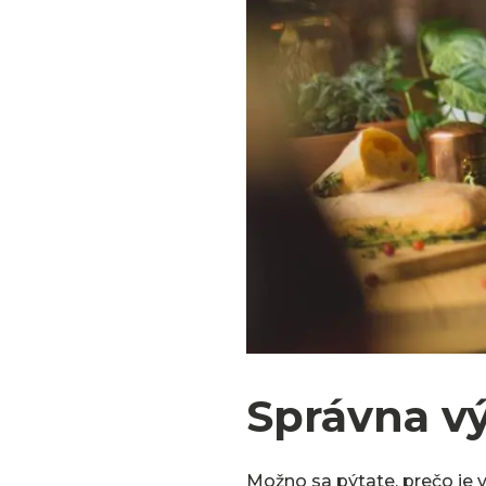
Správna vý
Možno sa pýtate, prečo je v