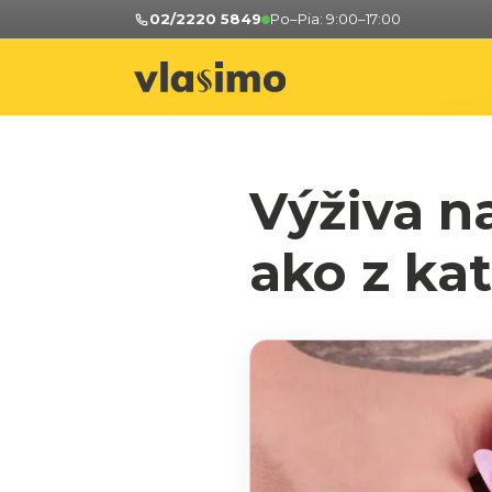
Preskočiť
02/2220 5849
Po–Pia: 9:00–17:00
na
obsah
Výživa n
ako z ka