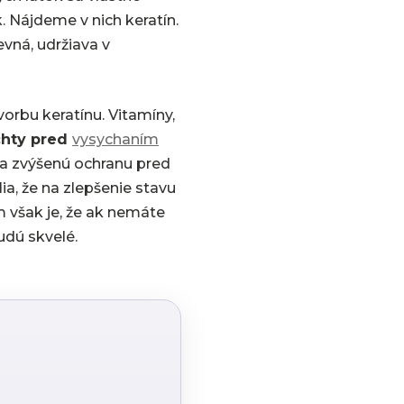
. Nájdeme v nich keratín.
evná, udržiava v
vorbu keratínu. Vitamíny,
chty pred
vysychaním
žia zvýšenú ochranu pred
a, že na zlepšenie stavu
m však je, že ak nemáte
udú skvelé.