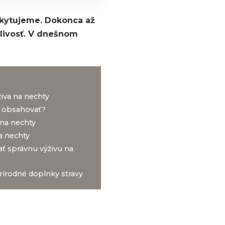
oskytujeme. Dokonca až
tlivosť. V dnešnom
iva na nechty
 obsahovať?
na nechty
a nechty
ať správnu výživu na
rírodné doplnky stravy