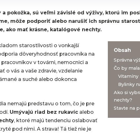
y a pokožka, sú veľmi závislé od výživy, ktorú im p
jeme, môže podporiť alebo narušiť ich správnu staros
, ako mať krásne, katalógové nechty.
ladom starostlivosti o vonkajší
Obsah
podporia dôveryhodnosť pracovníka na
Správna výž
 pracovníkov v továrni, nemocnici a
Čo by mala
ať o vás a vaše zdravie, vzdelanie
Vitamíny 
olámané a suché alebo dokonca
Bylinky n
Ako si vybr
nechty?
ia nemajú predstavu o tom, čo je pre
Stavte na p
odí.
Umývajú riad bez rukavíc
alebo
echty
, ktoré majú tendenciu oslabovať
ryté pod nimi. A strava! Tá tiež nie je