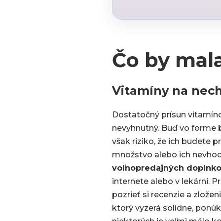
Čo by mal
Vitamíny na nec
Dostatočný prísun vitamíno
nevyhnutný. Buď vo forme
však riziko, že ich budete 
množstvo alebo ich nevhod
voľnopredajných doplnk
internete alebo v lekárni. P
pozrieť si recenzie a zložen
ktorý vyzerá solídne, ponúk